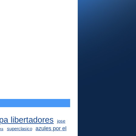
pa libertadores
jose
azules por el
superclasico
ra