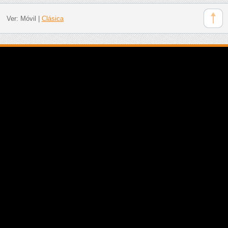
Ver:
Móvil
|
Clásica