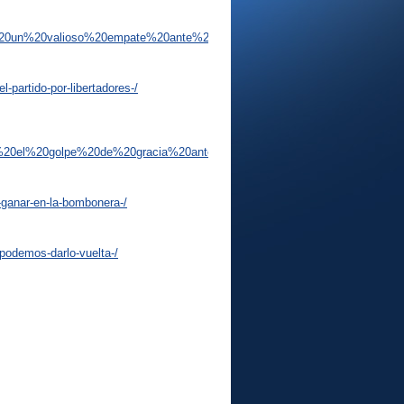
%20un%20valioso%20empate%20ante%20pe%c3%b1arol%20en%20montevi
l-partido-por-libertadores-/
20el%20golpe%20de%20gracia%20ante%20pe%c3%b1arol%20en%20urugu
-ganar-en-la-bombonera-/
podemos-darlo-vuelta-/