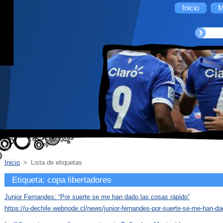
Inicio
M
Inicio
>
Lista de etiquetas
Etiqueta: copa libertadores
Junior Fernandes: “Por suerte se me han dado las cosas rápido”
https://u-dechile.webnode.cl/news/junior-fernandes-por-suerte-se-me-han-da