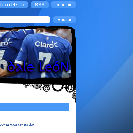
apa del sitio
RSS
Imprimir
do-las-cosas-rapido/