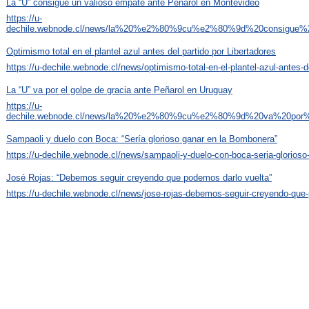
La “U” consigue un valioso empate ante Peñarol en Montevideo
https://u-
dechile.webnode.cl/news/la%20%e2%80%9cu%e2%80%9d%20consigue
Optimismo total en el plantel azul antes del partido por Libertadores
https://u-dechile.webnode.cl/news/optimismo-total-en-el-plantel-azul-antes-de
La “U” va por el golpe de gracia ante Peñarol en Uruguay
https://u-
dechile.webnode.cl/news/la%20%e2%80%9cu%e2%80%9d%20va%20por%
Sampaoli y duelo con Boca: “Sería glorioso ganar en la Bombonera”
https://u-dechile.webnode.cl/news/sampaoli-y-duelo-con-boca-seria-glorioso
José Rojas: “Debemos seguir creyendo que podemos darlo vuelta”
https://u-dechile.webnode.cl/news/jose-rojas-debemos-seguir-creyendo-que-