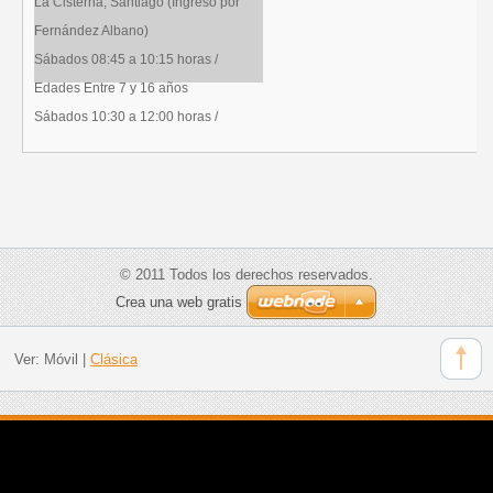
La Cisterna, Santiago (Ingreso por
Fernández Albano)
Sábados 08:45 a 10:15 horas /
Edades Entre 7 y 16 años
Sábados 10:30 a 12:00 horas /
© 2011 Todos los derechos reservados.
Crea una web gratis
Ver:
Móvil
|
Clásica