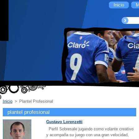
Inicio
M
Inicio
>
Plantel Profesional
plantel profesional
Gustavo Lorenzetti
Perfil Sobresale jugando como volante creativo
y acompaña su juego con una gran velocidad,