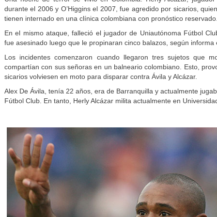
durante el 2006 y O’Higgins el 2007, fue agredido por sicarios, quie
tienen internado en una clínica colombiana con pronóstico reservado
En el mismo ataque, falleció el jugador de Uniautónoma Fútbol Clu
fue asesinado luego que le propinaran cinco balazos, según informa 
Los incidentes comenzaron cuando llegaron tres sujetos que mol
compartían con sus señoras en un balneario colombiano. Esto, provo
sicarios volviesen en moto para disparar contra Ávila y Alcázar.
Alex De Ávila, tenía 22 años, era de Barranquilla y actualmente ju
Fútbol Club. En tanto, Herly Alcázar milita actualmente en Universid