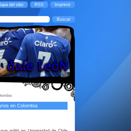
apa del sitio
RSS
Imprimir
olombia
arios en Colombia
 que militó en Universidad de Chile