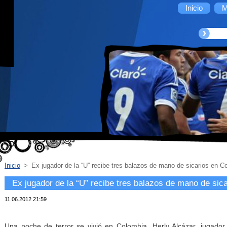
Inicio
M
Inicio
>
Ex jugador de la “U” recibe tres balazos de mano de sicarios en C
Ex jugador de la “U” recibe tres balazos de mano de sic
11.06.2012 21:59
Una noche de terror se vivió en Colombia. Herly Alcázar, jugador